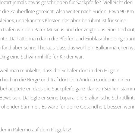
ozart jemals etwas geschrieben für Sackpfeife? Vielleicht den
r die Zauberflöte gereicht. Also weiter nach Süden. Etwa 90 Km
 kleines, unbekanntes Kloster, das aber berühmt ist für seine
trafen wir den Pater Musicus und der zeigte uns eine Tierhaut
nnte. Da hätte man dann die Pfeifen und Einblasrohre eingebu
h fand aber schnell heraus, dass das wohl ein Balkanmärchen wa
s Ding eine Schwimmhilfe für Kinder war.
 weil man munkelte, dass die Schäfer dort in den Hügeln
h hoch in die Berge und traf dort Don Andrea Corleone, einen
behauptete er, dass die Sackpfeife ganz klar von Sizilien stamm
eweisen. Da legte er seine Lupara, die Sizilianische Schrotflint
, drohender Stimme „ Es wäre für deine Gesundheit, besser, wen
der in Palermo auf dem Flugplatz!