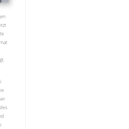
gen
tzt
ute
imat
gt.
i
ie
ser
 des
nd
i