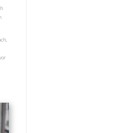
ch
n
ach,
e
vor