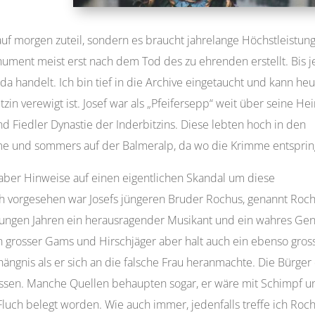
auf morgen zuteil, sondern es braucht jahrelange Höchstleistun
ument meist erst nach dem Tod des zu ehrenden erstellt. Bis je
a handelt. Ich bin tief in die Archive eingetaucht und kann he
tzin verewigt ist. Josef war als „Pfeifersepp“ weit über seine He
nd Fiedler Dynastie der Inderbitzins. Diese lebten hoch in den
e und sommers auf der Balmeralp, da wo die Krimme entsprin
h aber Hinweise auf einen eigentlichen Skandal um diese
ich vorgesehen war Josefs jüngeren Bruder Rochus, genannt Roch
n jungen Jahren ein herausragender Musikant und ein wahres Gen
n grosser Gams und Hirschjäger aber halt auch ein ebenso gros
ngnis als er sich an die falsche Frau heranmachte. Die Bürger
lassen. Manche Quellen behaupten sogar, er wäre mit Schimpf u
luch belegt worden. Wie auch immer, jedenfalls treffe ich Roch