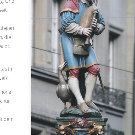
ng. Und
seit
stlegen
n, die
aupt.
als in
weiz.
chöne
echte
r
it dem