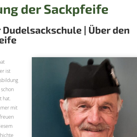
ng der Sackpfeife
r Dudelsackschule | Über den
eife
hat
r ist
sbildung
 schon
 hat.
ehmer mit
freuen
diesem
chichte