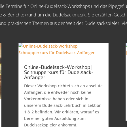
e Termine für Online-Dudelsack-Workshops und das Pipegeflüst
me & Berichte) rund um die Dudelsackmusik. Sie erzählen Gesc
und praktischen Themen aus der Welt der Dudelsackspieler. Vi
Online-Dudelsack-Workshop |
Schnupperkurs für Dudelsack-
Anfänger
Dieser Workshop richtet sich an absolute
Anfänger, die entweder noch keine
Vorkenntnisse haben oder sich in
unserem Dudelsack-Lehrbuch in Lektion
1 & 2 befinden. Wir erklären, worauf es
bei einer guten Ausbildung zum
Dudelsackspieler ankommt.