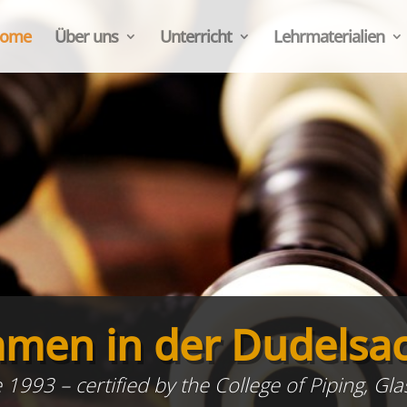
ome
Über uns
Unterricht
Lehrmaterialien
e Online Dudelsack W
Alle Themen rund um den Dudelsack