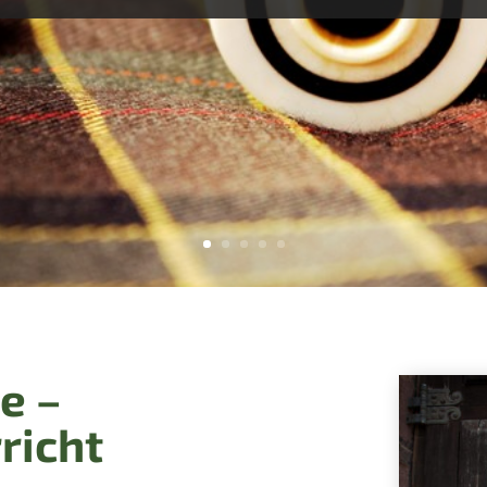
e –
richt