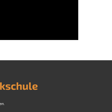
ckschule
en.