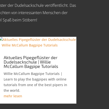
er der Dudelsackschule veröffentlicht. Das
hichten von interessanten Menschen der
el Spaß beim Stöbern!
Aktuelles Pipegeflüster der
Dudelsackschule | Willie
McCallum Bagpipe Tutorials
Willie McCallum Bagpipe Tutorials |
Learn to play the bagpipes with online
tutorials from one of the best pipers in
the world.
mehr lesen