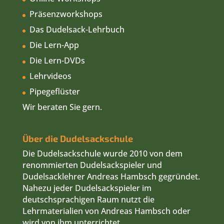
Lehrmaterialien von Andreas Hambsch oder
wird von ihm unterrichtet.
Wir haben es uns zur Aufgabe gemacht, das
Dudelsackspielen im deutschsprachigen Raum
zu fördern und Menschen zu unterstützen,
dieses wunderbare Instrument zu erlernen.
Unsere Philosophie und Intention ist es,
musikbegeisterte Menschen bewusst und
ganzheitlich an das Spielen des schottischen
Dudelsacks heranzuführen.
Kontakt
Möchten Sie…
Dudelsackspielen lernen?
einen Schnupperkurs besuchen?
Lehrmaterialien zum Üben finden?
Ihr Spielen verbessern?