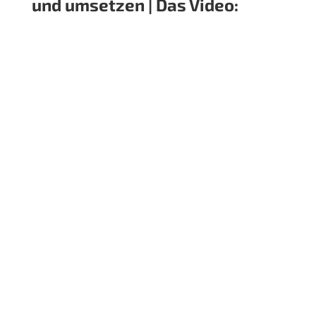
Dudelsack-Lern-App
Die Geheimnisse der Insel Skye
| Das Video: