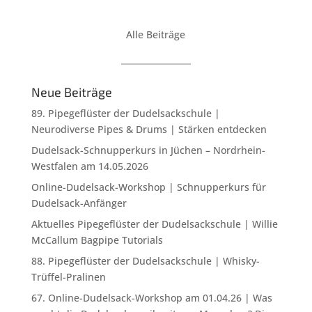
67. Online-Dudelsack-Workshop am 01.04.26 | Was
macht die Dudelsackmusik mit uns Menschen? Die
kulturelle Bedeutung der Dudelsackmusik –
Traditionen, Werte und Identitäten
87. Pipegeflüster der Dudelsackschule | Ist der
Dudelsack ein Instrument oder eine Waffe?
66. Online-Dudelsack-Workshop am 11.02.26 |
Berühmter Dudelsack Komponist | Donald MacLeod
– light music
87. Pipegeflüster der Dudelsackschule | Pipe-Art –
Non-Profit
65. Online-Dudelsack-Workshop am 15.12.25 |
Berühmter Dudelsack Komponist | John McLellan of
Dunoon
86. Pipegeflüster der Dudelsackschule | Pipes &
Drums im Internet
85. Pipegeflüster der Dudelsackschule | Über den