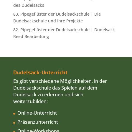
Präsenzunterricht
Online-Workshops
Präsenzworkshops
Das Dudelsack-Lehrbuch
Die Lern-App
Die Lern-DVDs
Lehrvideos
Pipegeflüster
Wir beraten Sie gern.
Über die Dudelsackschule
Die Dudelsackschule wurde 2010 von dem
renommierten Dudelsackspieler und
Dudelsacklehrer Andreas Hambsch gegründet.
Nahezu jeder Dudelsackspieler im
deutschsprachigen Raum nutzt die