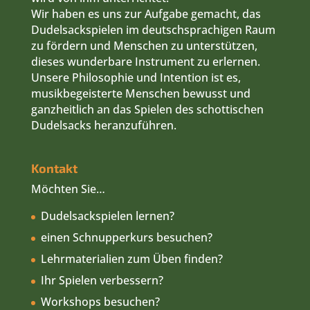
Workshops besuchen?
Online-Workshops absolvieren?
einen Dudelsackspieler buchen?
mehr zum Thema Dudelsack erfahren?
Wir beantworten Ihnen alle Fragen! Die
Dudelsackschule erreichen Sie einfach und
schnell über folgende E-Mail-Adresse:
mail
@dudelsackschule.de
Impressum
Datenschutz
Allgemeine Geschäftsbedingungen
Widerrufsbelehrung
Kontakt mit der Dudelsackschule
Privatsphäre-Einstellungen ändern