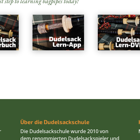
st step to learning bagpipes today!
Über die Dudelsackschule
r
Die Dudelsackschule wurde 2010 von
dem renommierten Dudelsackspieler und