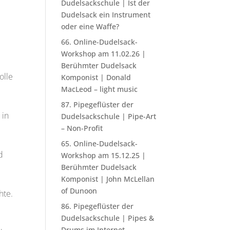
Dudelsackschule | Ist der
Dudelsack ein Instrument
oder eine Waffe?
66. Online-Dudelsack-
Workshop am 11.02.26 |
Berühmter Dudelsack
olle
Komponist | Donald
MacLeod – light music
87. Pipegeflüster der
 in
Dudelsackschule | Pipe-Art
– Non-Profit
65. Online-Dudelsack-
d
Workshop am 15.12.25 |
Berühmter Dudelsack
Komponist | John McLellan
of Dunoon
hte.
86. Pipegeflüster der
Dudelsackschule | Pipes &
Drums im Internet