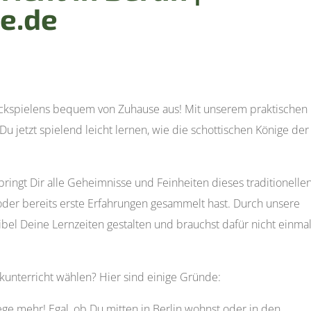
e.de
ckspielens bequem von Zuhause aus! Mit unserem praktischen
Du jetzt spielend leicht lernen, wie die schottischen Könige der
bringt Dir alle Geheimnisse und Feinheiten dieses traditionelle
 oder bereits erste Erfahrungen gesammelt hast. Durch unsere
xibel Deine Lernzeiten gestalten und brauchst dafür nicht einma
unterricht wählen? Hier sind einige Gründe:
ge mehr! Egal, ob Du mitten in Berlin wohnst oder in den