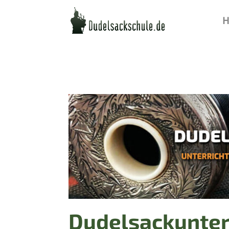
H
Dudelsackunterri