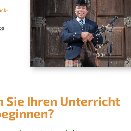
ack-
os
Sie Ihren Unterricht
beginnen?