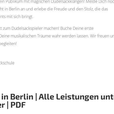
ein Publikum mit magischen Dudelsackklängen! Melde Dich no
t in Berlin an und erlebe die Freude und den Stolz, die das
ts mit sich bringt.
ritt zum Dudelsackspieler machen! Buche Deine erste
Deine musikalischen Träume wahr werden lassen. Wir freuen u
begleiten!
ckschule
n Berlin | Alle Leistungen unt
r | PDF