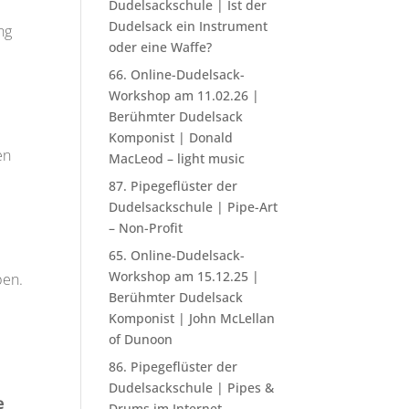
Dudelsackschule | Ist der
Dudelsack ein Instrument
ng
oder eine Waffe?
66. Online-Dudelsack-
Workshop am 11.02.26 |
Berühmter Dudelsack
Komponist | Donald
en
MacLeod – light music
87. Pipegeflüster der
Dudelsackschule | Pipe-Art
– Non-Profit
65. Online-Dudelsack-
Workshop am 15.12.25 |
ben.
Berühmter Dudelsack
Komponist | John McLellan
of Dunoon
86. Pipegeflüster der
Dudelsackschule | Pipes &
e
Drums im Internet